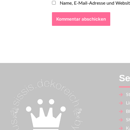
Name, E-Mail-Adresse und Websit
Se
St
L
B
S
K