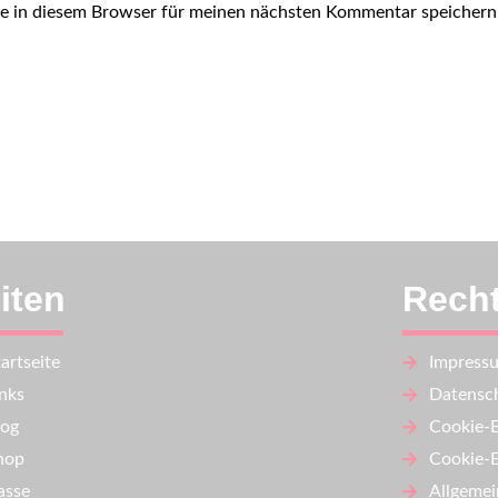
e in diesem Browser für meinen nächsten Kommentar speichern
iten
Recht
artseite
Impress
inks
Datensch
log
Cookie-E
hop
Cookie-E
asse
Allgemei