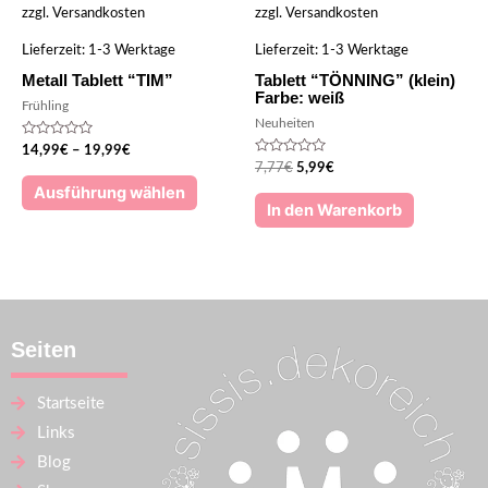
zzgl.
Versandkosten
zzgl.
Versandkosten
Lieferzeit:
1-3 Werktage
Lieferzeit:
1-3 Werktage
Metall Tablett “TIM”
Tablett “TÖNNING” (klein)
Farbe: weiß
Frühling
Neuheiten
Bewertet
14,99
€
–
19,99
€
mit
Bewertet
7,77
€
5,99
€
0
mit
von
Ausführung wählen
0
5
von
In den Warenkorb
5
Seiten
Startseite
Links
Blog