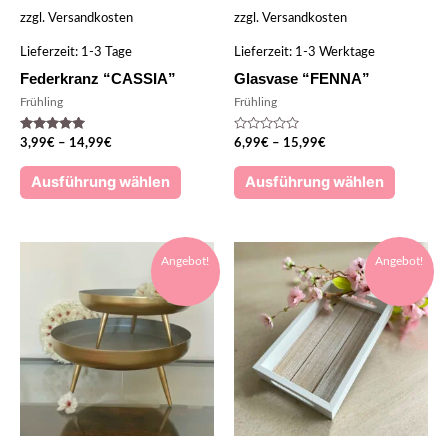
zzgl.
Versandkosten
zzgl.
Versandkosten
Lieferzeit:
1-3 Tage
Lieferzeit:
1-3 Werktage
Federkranz “CASSIA”
Glasvase “FENNA”
Frühling
Frühling
Bewertet
Bewertet
3,99
€
–
14,99
€
6,99
€
–
15,99
€
mit
mit
5.00
0
von 5
von
Ausführung wählen
Ausführung wählen
5
Angebot!
Angebot!