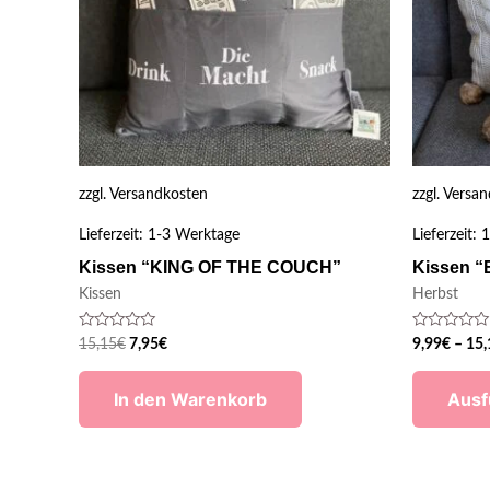
zzgl.
Versandkosten
zzgl.
Versan
Lieferzeit:
1-3 Werktage
Lieferzeit:
1
Kissen “KING OF THE COUCH”
Kissen “
Kissen
Herbst
Bewertet
Bewertet
15,15
€
7,95
€
9,99
€
–
15,
mit
mit
0
0
von
von
In den Warenkorb
Ausf
5
5