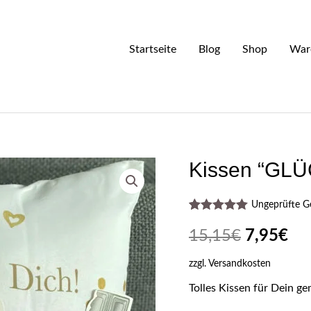
Startseite
Blog
Shop
War
Kissen “GLÜ
Ungeprüfte 
Bewertet mit
1
5.00
von 5,
15,15
€
7,95
€
basierend
auf
zzgl.
Versandkosten
Kundenbewertung
Tolles Kissen für Dein g