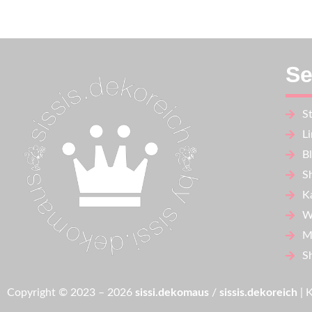
Se
St
L
B
S
K
W
M
S
Copyright © 2023 – 2026
sissi.dekomaus
/
sissis.dekoreich
| 