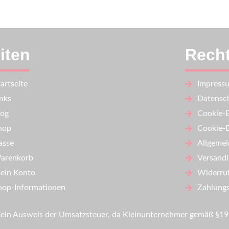
iten
Recht
artseite
Impress
inks
Datensch
log
Cookie-E
hop
Cookie-E
asse
Allgemei
arenkorb
Versand
ein Konto
Widerru
hop-Informationen
Zahlungs
Kein Ausweis der Umsatzsteuer, da Kleinunternehmer gemäß §1