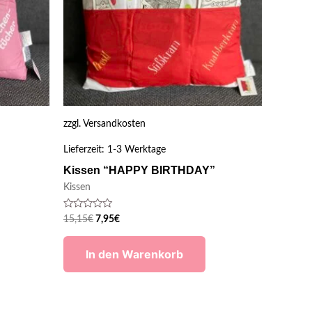
zzgl.
Versandkosten
Lieferzeit:
1-3 Werktage
Kissen “HAPPY BIRTHDAY”
Kissen
Bewertet
15,15
€
7,95
€
mit
0
von
In den Warenkorb
5