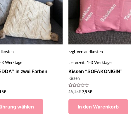
dkosten
zzgl.
Versandkosten
-3 Werktage
Lieferzeit:
1-3 Werktage
EDDA” in zwei Farben
Kissen “SOFAKÖNIGIN”
Kissen
Bewertet
15
€
15,15
€
7,95
€
mit
0
von
ührung wählen
In den Warenkorb
5