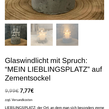
Glaswindlicht mit Spruch:
“MEIN LIEBLINGSPLATZ” auf
Zementsockel
9,99
€
7,77
€
zzgl.
Versandkosten
LIEB|LINGS|PLATZ: der Ort, an dem man sich besonders gerne