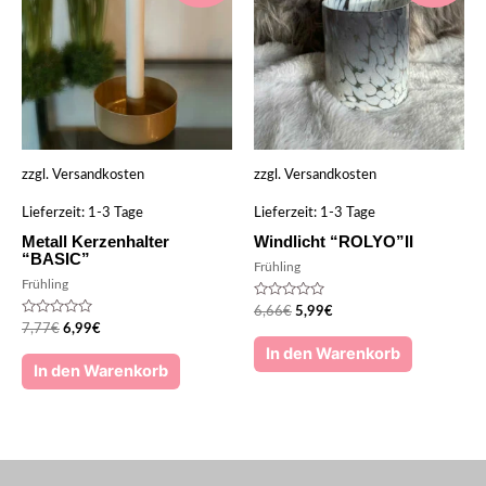
zzgl.
Versandkosten
zzgl.
Versandkosten
Lieferzeit:
1-3 Tage
Lieferzeit:
1-3 Tage
Metall Kerzenhalter
Windlicht “ROLYO”II
“BASIC”
Frühling
Frühling
Bewertet
6,66
€
5,99
€
mit
Bewertet
7,77
€
6,99
€
0
mit
von
In den Warenkorb
0
5
von
In den Warenkorb
5