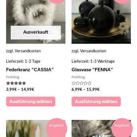
Ausverkauft
zzgl.
Versandkosten
zzgl.
Versandkosten
Lieferzeit:
1-3 Tage
Lieferzeit:
1-3 Werktage
Federkranz “CASSIA”
Glasvase “FENNA”
Frühling
Frühling
Bewertet
Bewertet
3,99
€
–
14,99
€
6,99
€
–
15,99
€
mit
mit
5.00
0
von 5
von
Ausführung wählen
Ausführung wählen
5
Angebot!
Angebot!