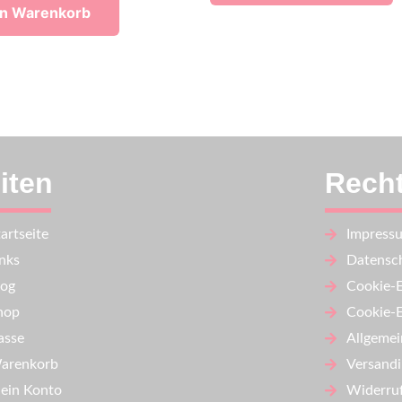
en Warenkorb
iten
Recht
artseite
Impress
inks
Datensch
log
Cookie-E
hop
Cookie-E
asse
Allgemei
arenkorb
Versand
ein Konto
Widerru