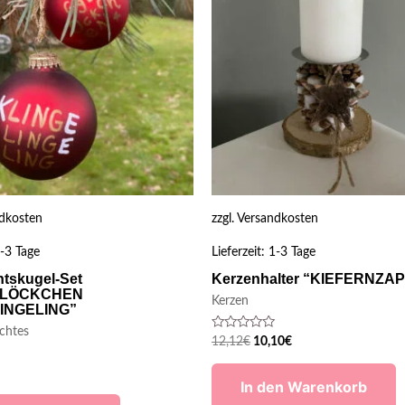
dkosten
zzgl.
Versandkosten
-3 Tage
Lieferzeit:
1-3 Tage
tskugel-Set
Kerzenhalter “KIEFERNZA
GLÖCKCHEN
Kerzen
INGELING”
chtes
Bewertet
12,12
€
10,10
€
mit
0
von
In den Warenkorb
5