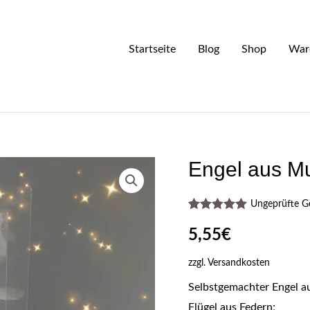
Startseite
Blog
Shop
War
Engel aus Mu
Ungeprüfte 
Bewertet mit
1
5.00
von 5,
5,55
€
basierend
auf
zzgl.
Versandkosten
Kundenbewertung
Selbstgemachter Engel a
Flügel aus Federn;