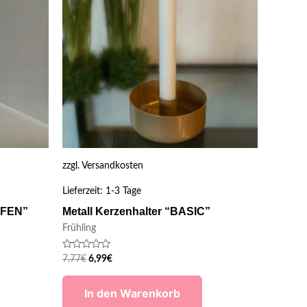
zzgl.
Versandkosten
Lieferzeit:
1-3 Tage
PFEN”
Metall Kerzenhalter “BASIC”
Frühling
Bewertet
7,77
€
6,99
€
mit
0
von
In den Warenkorb
5