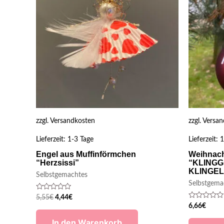
zzgl.
Versandkosten
zzgl.
Versan
Lieferzeit:
1-3 Tage
Lieferzeit:
1
Engel aus Muffinförmchen
Weihnach
“Herzsissi”
“KLING
KLINGEL
Selbstgemachtes
Selbstgema
Bewertet
5,55
€
4,44
€
mit
Bewertet
6,66
€
0
mit
von
0
In den Warenkorb
5