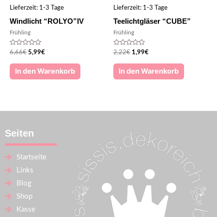
Lieferzeit:
1-3 Tage
Lieferzeit:
1-3 Tage
Windlicht “ROLYO”IV
Teelichtgläser “CUBE”
Frühling
Frühling
Bewertet
Bewertet
6,66
€
5,99
€
2,22
€
1,99
€
mit
mit
0
0
von
von
In den Warenkorb
In den Warenkorb
5
5
Seiten
Startseite
Links
Blog
Shop
Kasse