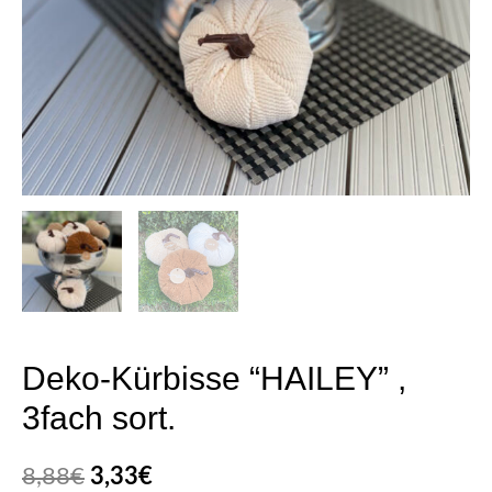
Deko-Kürbisse “HAILEY” ,
3fach sort.
8,88
€
3,33
€