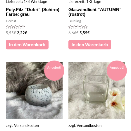
Lieferzeit:
1-3 Werktage
Lieferzeit:
1-3 Tage
Poly.Pilz “Dobri” (Schirm)
Glaswindlicht “AUTUMN”
Farbe: grau
(rostrot)
Herbst
Frühling
Bewertet
Bewertet
5,55
€
2,22
€
6,66
€
5,55
€
mit
mit
0
0
von
von
In den Warenkorb
In den Warenkorb
5
5
Angebot!
Angebot!
zzgl.
Versandkosten
zzgl.
Versandkosten