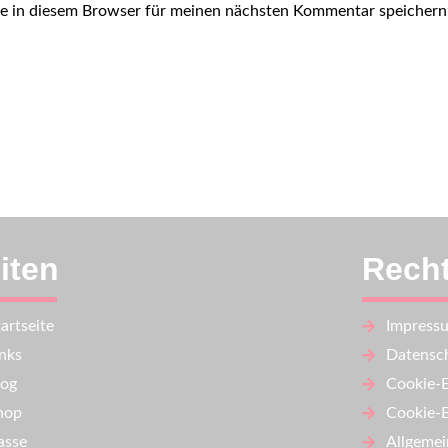
e in diesem Browser für meinen nächsten Kommentar speichern
iten
Recht
artseite
Impress
inks
Datensch
log
Cookie-E
hop
Cookie-E
asse
Allgemei