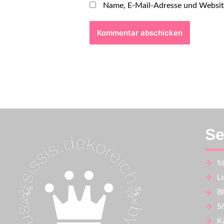
Name, E-Mail-Adresse und Websit
Se
St
L
B
S
K