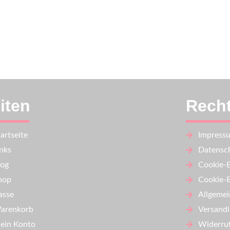
iten
Recht
artseite
Impress
inks
Datensch
log
Cookie-E
hop
Cookie-E
asse
Allgemei
arenkorb
Versand
ein Konto
Widerru