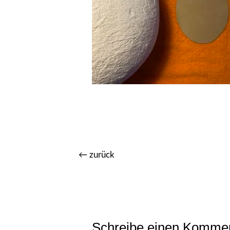
←
zurück
Schreibe einen Komme