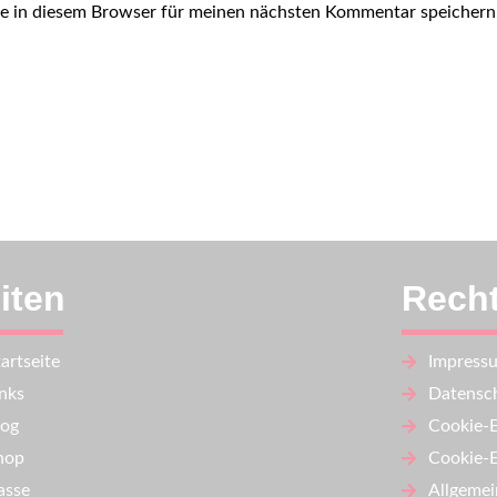
e in diesem Browser für meinen nächsten Kommentar speichern
iten
Recht
artseite
Impress
inks
Datensch
log
Cookie-E
hop
Cookie-E
asse
Allgemei