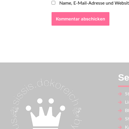
Name, E-Mail-Adresse und Websit
Se
St
L
B
S
K