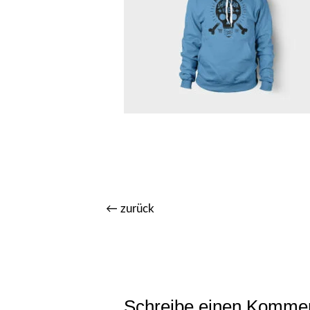
←
zurück
Schreibe einen Komme