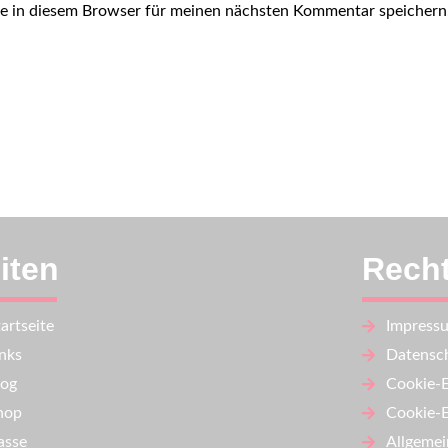
e in diesem Browser für meinen nächsten Kommentar speichern
iten
Recht
artseite
Impress
inks
Datensch
log
Cookie-E
hop
Cookie-E
asse
Allgemei