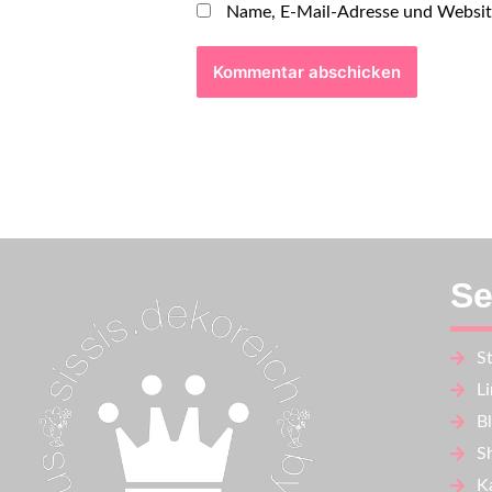
Name, E-Mail-Adresse und Websit
Se
St
L
B
S
K