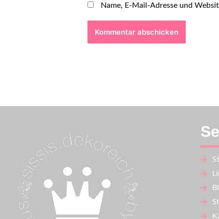
Name, E-Mail-Adresse und Websit
Se
St
L
B
S
K