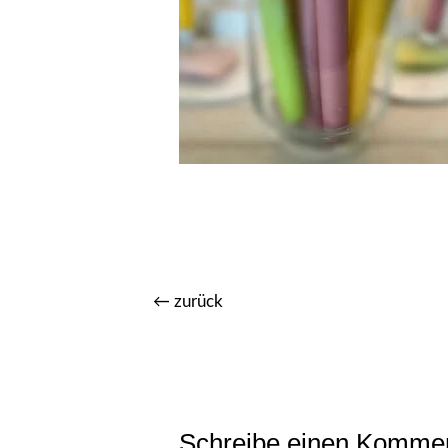
←
zurück
Schreibe einen Komme