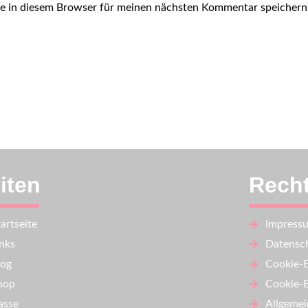
e in diesem Browser für meinen nächsten Kommentar speichern
iten
Recht
artseite
Impress
inks
Datensch
log
Cookie-E
hop
Cookie-E
asse
Allgemei